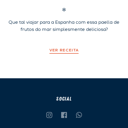
✻
Que tal viajar para a Espanha com essa paella de
frutos do mar simplesmente deliciosa?
VER RECEITA
POSTS
PREV
NEXT
NAVIGATION
SOCIAL
i
f
w